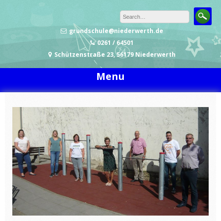
Skip to content
grundschule@niederwerth.de
0261 / 64501
Schützenstraße 23, 56179 Niederwerth
Menu