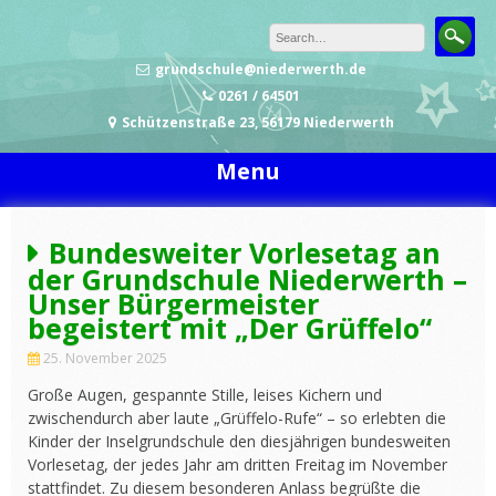
Skip to content
grundschule@niederwerth.de
0261 / 64501
Schützenstraße 23, 56179 Niederwerth
Menu
Bundesweiter Vorlesetag an
der Grundschule Niederwerth –
Unser Bürgermeister
begeistert mit „Der Grüffelo“
25. November 2025
Große Augen, gespannte Stille, leises Kichern und
zwischendurch aber laute „Grüffelo-Rufe“ – so erlebten die
Kinder der Inselgrundschule den diesjährigen bundesweiten
Vorlesetag, der jedes Jahr am dritten Freitag im November
stattfindet. Zu diesem besonderen Anlass begrüßte die