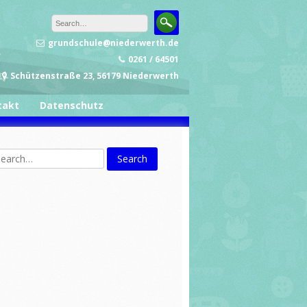
grundschule@niederwerth.de
0261 / 64501
Schützenstraße 23, 56179 Niederwerth
takt
Datenschutz