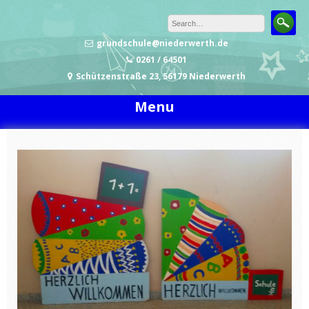
Skip to content
grundschule@niederwerth.de
0261 / 64501
Schützenstraße 23, 56179 Niederwerth
Menu