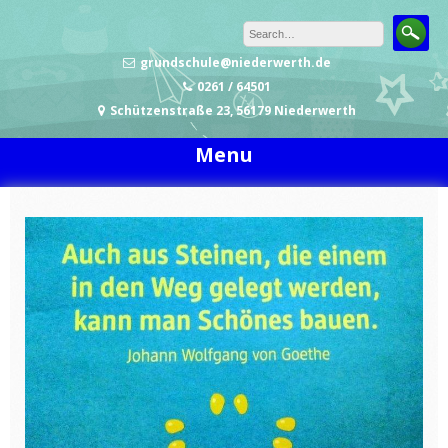
Skip to content
grundschule@niederwerth.de
0261 / 64501
Schützenstraße 23, 56179 Niederwerth
Menu