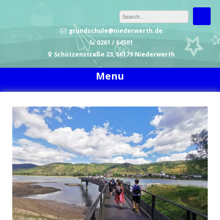
Skip to content
grundschule@niederwerth.de
0261 / 64501
Schützenstraße 23, 56179 Niederwerth
Menu