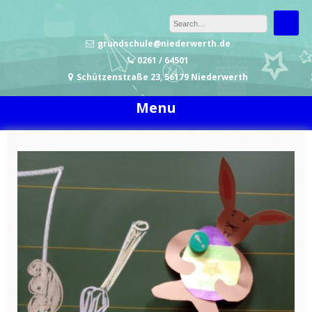
Skip to content
grundschule@niederwerth.de
0261 / 64501
Schützenstraße 23, 56179 Niederwerth
Menu